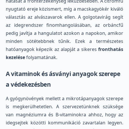
hatását a frontérzékenység leküzdésében. A citromfű
nyugtató ereje közismert, míg a macskagyökér kiváló
választás az alvászavarok ellen. A golgotavirág segít
az idegrendszer finomhangolásában, az orbáncfű
pedig javítja a hangulatot azokon a napokon, amikor
minden sötétebbnek tűnik. Ezek a természetes
hatóanyagok képezik az alapját a sikeres
fronthatás
kezelése
folyamatának.
A vitaminok és ásványi anyagok szerepe
a védekezésben
A gyógynövények mellett a mikrotápanyagok szerepe
is megkerülhetetlen. A szervezetünknek szüksége
van magnéziumra és B-vitaminokra ahhoz, hogy az
idegsejtek közötti kommunikáció zavartalan legyen.