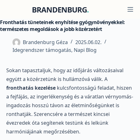
Skip
BRANDENBURG
to
content
Fronthatás tüneteinek enyhítése gyógynövényekkel:
természetes megoldások a jobb közérzetért
Brandenburg Géza
2025.06.02.
Idegrendszer támogatás
,
Napi Blog
Sokan tapasztaljuk, hogy az időjárás változásaival
együtt a közérzetünk is hullámzóvá válik. A
fronthatás kezelése
kulcsfontosságú feladat, hiszen
a fejfájás, az ingerlékenység és a váratlan vérnyomás-
ingadozás hosszú távon az életminőségünket is
ronthatják. Szerencsére a természet kincsei
évezredek óta segítenek testünk és lelkünk
harmóniájának megőrzésében.