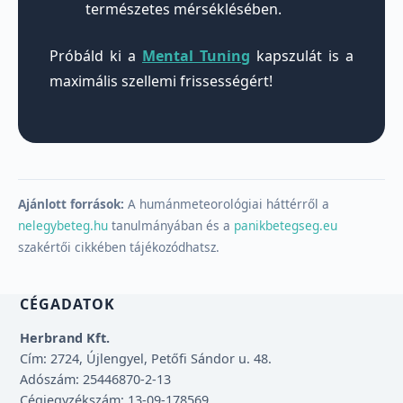
természetes mérséklésében.
Próbáld ki a
Mental Tuning
kapszulát is a
maximális szellemi frissességért!
Ajánlott források:
A humánmeteorológiai háttérről a
nelegybeteg.hu
tanulmányában és a
panikbetegseg.eu
szakértői cikkében tájékozódhatsz.
CÉGADATOK
Herbrand Kft.
Cím: 2724, Újlengyel, Petőfi Sándor u. 48.
Adószám: 25446870-2-13
Cégjegyzékszám: 13-09-178569