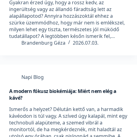
Gyakran érzed úgy, hogy a rossz kedv, az
ingerültség vagy az állandó fáradtság lett az
alapállapotod? Annyira hozzászoktál ehhez a
szürke üzemmódhoz, hogy már nem is emlékszel,
milyen lehet egy tiszta, természetes jól müködő
tudatállapot? A legtöbben későn ismerik fel,…
Brandenburg Géza
2026.07.03.
Napi Blog
A modern fókusz biokémiája: Miért nem elég a
kávé?
Ismerős a helyzet? Délután kettő van, a harmadik
kávéodon is túl vagy. A szíved úgy kalapál, mint egy
technobuli alapüteme, a szemed vibrál a
monitortól, de ha megkérdeznék, mit haladtál az
utolsó egy órában, csak pislognád a semmibe. A