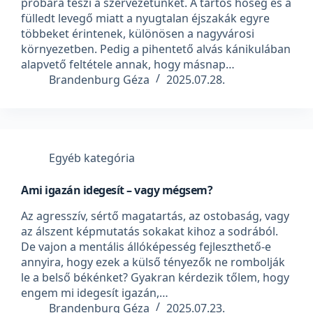
próbára teszi a szervezetünket. A tartós hőség és a
fülledt levegő miatt a nyugtalan éjszakák egyre
többeket érintenek, különösen a nagyvárosi
környezetben. Pedig a pihentető alvás kánikulában
alapvető feltétele annak, hogy másnap…
Brandenburg Géza
2025.07.28.
Egyéb kategória
Ami igazán idegesít – vagy mégsem?
Az agresszív, sértő magatartás, az ostobaság, vagy
az álszent képmutatás sokakat kihoz a sodrából.
De vajon a mentális állóképesség fejleszthető-e
annyira, hogy ezek a külső tényezők ne rombolják
le a belső békénket? Gyakran kérdezik tőlem, hogy
engem mi idegesít igazán,…
Brandenburg Géza
2025.07.23.