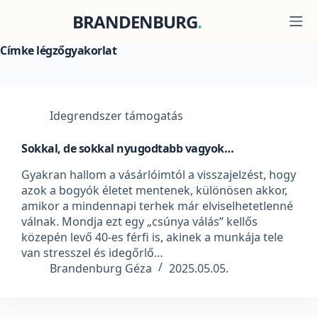
Skip
BRANDENBURG
to
content
Címke
légzőgyakorlat
Idegrendszer támogatás
Sokkal, de sokkal nyugodtabb vagyok…
Gyakran hallom a vásárlóimtól a visszajelzést, hogy
azok a bogyók életet mentenek, különösen akkor,
amikor a mindennapi terhek már elviselhetetlenné
válnak. Mondja ezt egy „csúnya válás” kellős
közepén levő 40-es férfi is, akinek a munkája tele
van stresszel és idegőrlő…
Brandenburg Géza
2025.05.05.