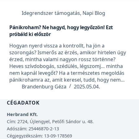
Idegrendszer támogatás
,
Napi Blog
Pánikroham? Ne hagyd, hogy legyőzzön! Ezt
próbáld ki először
Hogyan nyerd vissza a kontrollt, ha jön a
szorongás? Ismerős az érzés, amikor hirtelen úgy
érzed, mintha valami nagyon rossz történne?
Heves szívdobogás, szédülés, légszomj… mintha
nem kapnál levegőt? Ha a természetes megoldás
pánikrohamra az, amit keresel, tudd, hogy nem…
Brandenburg Géza
2025.05.04.
CÉGADATOK
Herbrand Kft.
Cím: 2724, Újlengyel, Petőfi Sándor u. 48.
Adószám: 25446870-2-13
Cégjegyzékszám: 13-09-178569